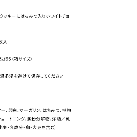
クッキーにはちみつ入りホワイトチョ
枚入
高さ65（箱サイズ）
高温多湿を避けて保存してください
ター、卵白、マーガリン、はちみつ、植物
ショートニング、澱粉分解物、洋酒／乳
小麦・乳成分・卵・大豆を含む）