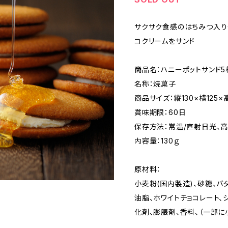
サクサク食感のはちみつ入り
コクリームをサンド
商品名：ハニーポットサンド5
名称：焼菓子
商品サイズ：縦130×横125×
賞味期限：60日
保存方法：常温/直射日光、
内容量：130ｇ
原材料：
小麦粉(国内製造)、砂糖、バ
油脂、ホワイトチョコレート、
化剤、膨脹剤、香料、（一部に