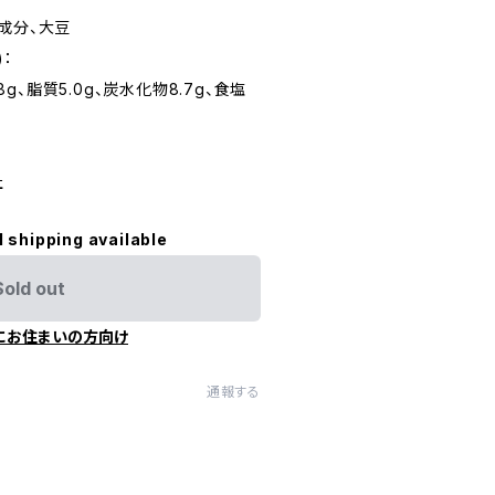
成分、大豆
)：
.8g、脂質5.0g、炭水化物8.7g、食塩
社
l shipping available
Sold out
にお住まいの方向け
通報する